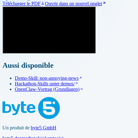
Télécharger le PDF
Ouvrir dans un nouvel onglet
Aussi disponible
Demo-Skill: non-annoying-news
Hackathon-Skills unter demos/
OpenClaw-Vortrag (Grundlagen)
Un produit de
byte5 GmbH