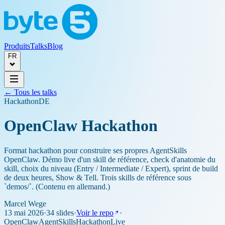
Produits
Talks
Blog
FR
← Tous les talks
Hackathon
DE
OpenClaw Hackathon
Format hackathon pour construire ses propres AgentSkills
OpenClaw. Démo live d'un skill de référence, check d'anatomie du
skill, choix du niveau (Entry / Intermediate / Expert), sprint de build
de deux heures, Show & Tell. Trois skills de référence sous
`demos/`. (Contenu en allemand.)
Marcel Wege
13 mai 2026
·
34 slides
·
Voir le repo
·
OpenClaw
AgentSkills
Hackathon
Live