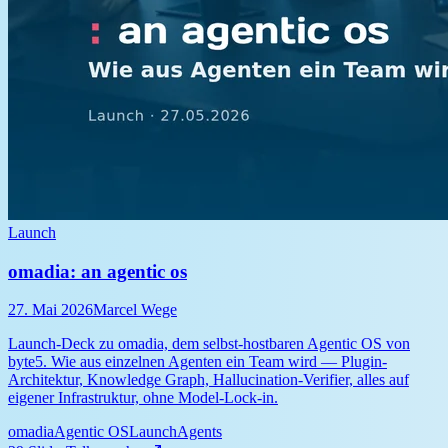
Launch
omadia: an agentic os
27. Mai 2026
Marcel Wege
Launch-Deck zu omadia, dem selbst-hostbaren Agentic OS von
byte5. Wie aus einzelnen Agenten ein Team wird — Plugin-
Architektur, Knowledge Graph, Hallucination-Verifier, alles auf
eigener Infrastruktur, ohne Model-Lock-in.
omadia
Agentic OS
Launch
Agents