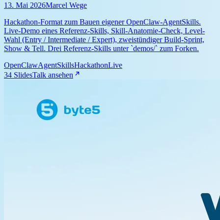
13. Mai 2026
Marcel Wege
Hackathon-Format zum Bauen eigener OpenClaw-AgentSkills.
Live-Demo eines Referenz-Skills, Skill-Anatomie-Check, Level-
Wahl (Entry / Intermediate / Expert), zweistündiger Build-Sprint,
Show & Tell. Drei Referenz-Skills unter `demos/` zum Forken.
OpenClaw
AgentSkills
Hackathon
Live
34 Slides
Talk ansehen