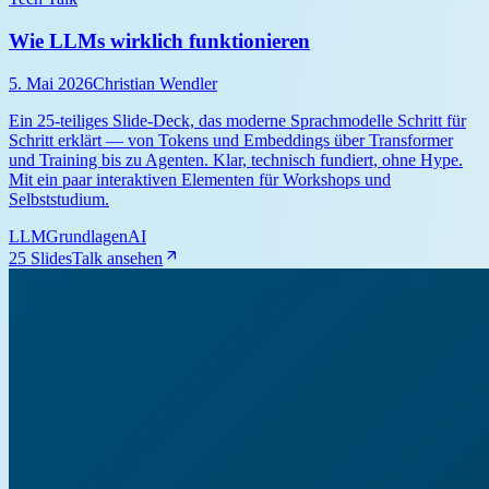
Wie LLMs wirklich funktionieren
5. Mai 2026
Christian Wendler
Ein 25-teiliges Slide-Deck, das moderne Sprachmodelle Schritt für
Schritt erklärt — von Tokens und Embeddings über Transformer
und Training bis zu Agenten. Klar, technisch fundiert, ohne Hype.
Mit ein paar interaktiven Elementen für Workshops und
Selbststudium.
LLM
Grundlagen
AI
25 Slides
Talk ansehen