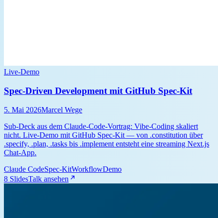
Live-Demo
Spec-Driven Development mit GitHub Spec-Kit
5. Mai 2026
Marcel Wege
Sub-Deck aus dem Claude-Code-Vortrag: Vibe-Coding skaliert
nicht. Live-Demo mit GitHub Spec-Kit — von .constitution über
.specify, .plan, .tasks bis .implement entsteht eine streaming Next.js
Chat-App.
Claude Code
Spec-Kit
Workflow
Demo
8 Slides
Talk ansehen