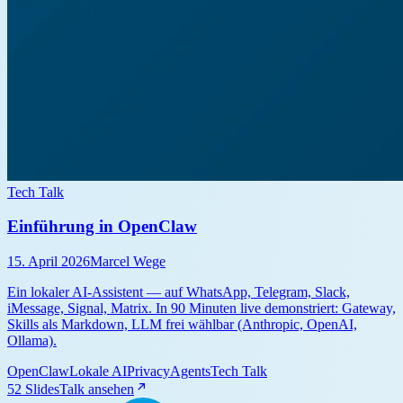
Tech Talk
Einführung in OpenClaw
15. April 2026
Marcel Wege
Ein lokaler AI-Assistent — auf WhatsApp, Telegram, Slack,
iMessage, Signal, Matrix. In 90 Minuten live demonstriert: Gateway,
Skills als Markdown, LLM frei wählbar (Anthropic, OpenAI,
Ollama).
OpenClaw
Lokale AI
Privacy
Agents
Tech Talk
52 Slides
Talk ansehen