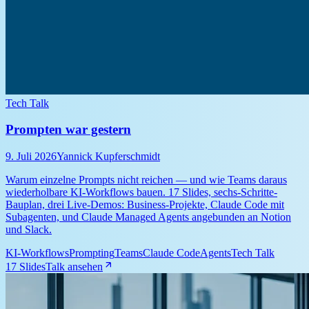
Tech Talk
Prompten war gestern
9. Juli 2026
Yannick Kupferschmidt
Warum einzelne Prompts nicht reichen — und wie Teams daraus
wiederholbare KI-Workflows bauen. 17 Slides, sechs-Schritte-
Bauplan, drei Live-Demos: Business-Projekte, Claude Code mit
Subagenten, und Claude Managed Agents angebunden an Notion
und Slack.
KI-Workflows
Prompting
Teams
Claude Code
Agents
Tech Talk
17 Slides
Talk ansehen