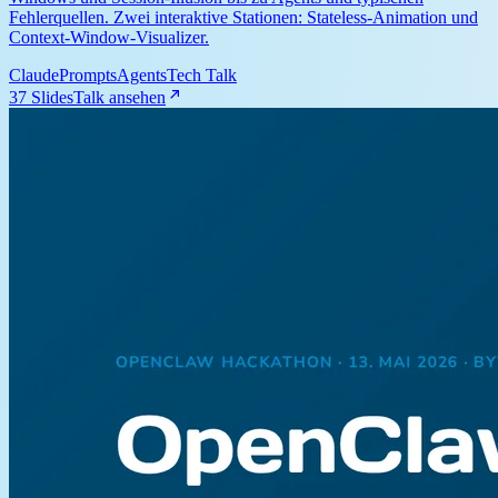
Fehlerquellen. Zwei interaktive Stationen: Stateless-Animation und
Context-Window-Visualizer.
Claude
Prompts
Agents
Tech Talk
37 Slides
Talk ansehen