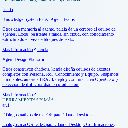
palaia
Knowledge System for AI Agent Teams
Otros dan memoria al agente. palaia da un cerebro al equipo de
agentes. Local, resistente a fallos, sin cloud, con conocimiento
estructurado en vez de bloques de texto.
Más información
kemia
Agent Design Platform
Otros construyen chatbots. kemia diseña equipos de agentes
completos con Persona, Rol, Conocimiento y Equipo. Snapshots
inmutables, autoridad RACI, deploy con un clic en OpenClaw y
detección de drift Guardian en producción.
Más información
HERRAMIENTAS Y MÁS
aiui
Diálogos nativos de macOS para Claude Desktop
Diálogos macOS reales para Claude Desktop. Confirmaciones,