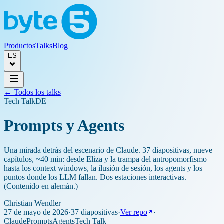
Productos
Talks
Blog
ES
← Todos los talks
Tech Talk
DE
Prompts y Agents
Una mirada detrás del escenario de Claude. 37 diapositivas, nueve
capítulos, ~40 min: desde Eliza y la trampa del antropomorfismo
hasta los context windows, la ilusión de sesión, los agents y los
puntos donde los LLM fallan. Dos estaciones interactivas.
(Contenido en alemán.)
Christian Wendler
27 de mayo de 2026
·
37 diapositivas
·
Ver repo
·
Claude
Prompts
Agents
Tech Talk