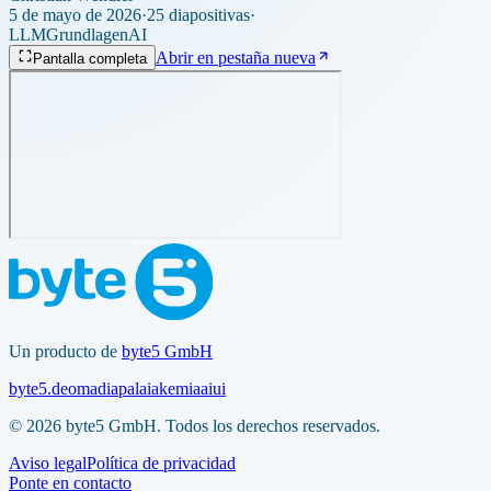
5 de mayo de 2026
·
25 diapositivas
·
LLM
Grundlagen
AI
Abrir en pestaña nueva
Pantalla completa
Un producto de
byte5 GmbH
byte5.de
omadia
palaia
kemia
aiui
© 2026 byte5 GmbH. Todos los derechos reservados.
Aviso legal
Política de privacidad
Ponte en contacto